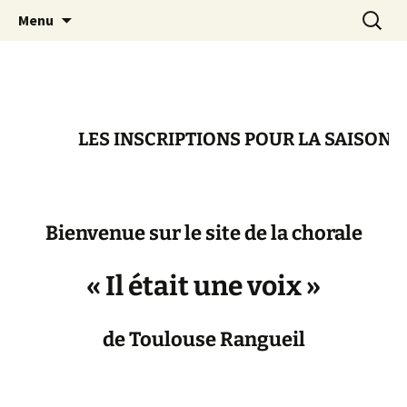
Chorale de Rangueil
Aller
Recherc
Il était une voix
Menu
au
contenu
LES INSCRIPTIONS POUR LA SAISON 2
Bienvenue sur le site de la chorale
« Il était une voix »
de Toulouse Rangueil