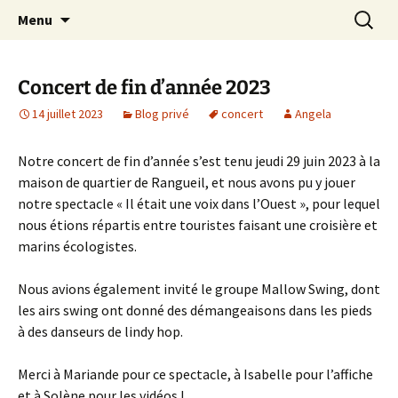
Chorale de Rangueil
Aller
Recherc
Il était une voix
Menu
au
contenu
Concert de fin d’année 2023
14 juillet 2023
Blog privé
concert
Angela
Notre concert de fin d’année s’est tenu jeudi 29 juin 2023 à la
maison de quartier de Rangueil, et nous avons pu y jouer
notre spectacle « Il était une voix dans l’Ouest », pour lequel
nous étions répartis entre touristes faisant une croisière et
marins écologistes.
Nous avions également invité le groupe Mallow Swing, dont
les airs swing ont donné des démangeaisons dans les pieds
à des danseurs de lindy hop.
Merci à Mariande pour ce spectacle, à Isabelle pour l’affiche
et à Solène pour les vidéos !