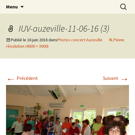
Chorale de Rangueil
Aller
Recherc
Il était une voix
Menu
au
contenu
IUV-auzeville-11-06-16 (3)
Publié le
16 juin 2016
dans
Photos concert Auzeville
Pleine
résolution (4000 × 3000)
←
→
Précédent
Suivant