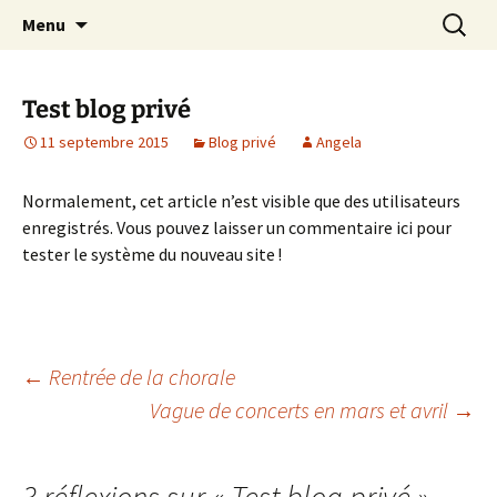
Chorale de Rangueil
Aller
Recherc
Il était une voix
Menu
au
contenu
Test blog privé
11 septembre 2015
Blog privé
Angela
Normalement, cet article n’est visible que des utilisateurs
enregistrés. Vous pouvez laisser un commentaire ici pour
tester le système du nouveau site !
Navigation
←
Rentrée de la chorale
Vague de concerts en mars et avril
→
des